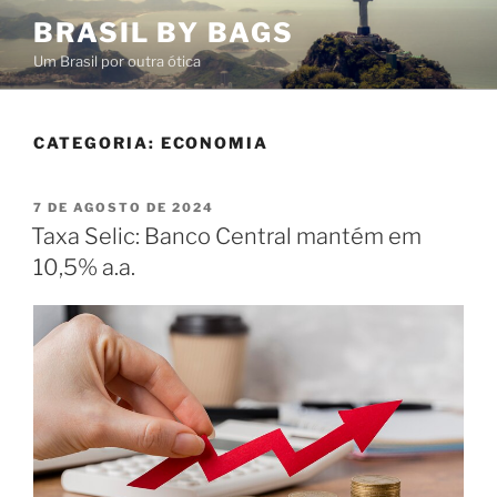
Pular
BRASIL BY BAGS
para
Um Brasil por outra ótica
o
conteúdo
CATEGORIA:
ECONOMIA
PUBLICADO
7 DE AGOSTO DE 2024
EM
Taxa Selic: Banco Central mantém em
10,5% a.a.