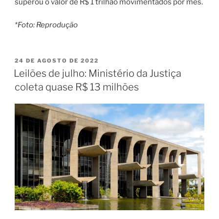
superou o valor de R$ 1 trilhão movimentados por mês.
*Foto: Reprodução
PUBLICADO
24 DE AGOSTO DE 2022
EM
Leilões de julho: Ministério da Justiça
coleta quase R$ 13 milhões