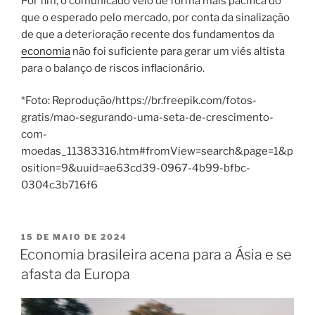
Por fim, o comunicado veio de forma mais pacífica do
que o esperado pelo mercado, por conta da sinalização
de que a deterioração recente dos fundamentos da
economia
não foi suficiente para gerar um viés altista
para o balanço de riscos inflacionário.
*Foto: Reprodução/https://br.freepik.com/fotos-
gratis/mao-segurando-uma-seta-de-crescimento-
com-
moedas_11383316.htm#fromView=search&page=1&p
osition=9&uuid=ae63cd39-0967-4b99-bfbc-
0304c3b716f6
PUBLICADO
15 DE MAIO DE 2024
EM
Economia brasileira acena para a Ásia e se
afasta da Europa