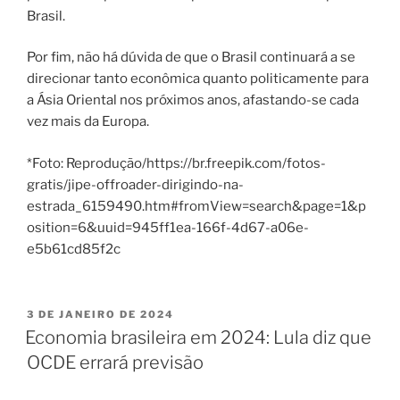
Brasil.
Por fim, não há dúvida de que o Brasil continuará a se
direcionar tanto econômica quanto politicamente para
a Ásia Oriental nos próximos anos, afastando-se cada
vez mais da Europa.
*Foto: Reprodução/https://br.freepik.com/fotos-
gratis/jipe-offroader-dirigindo-na-
estrada_6159490.htm#fromView=search&page=1&p
osition=6&uuid=945ff1ea-166f-4d67-a06e-
e5b61cd85f2c
PUBLICADO
3 DE JANEIRO DE 2024
EM
Economia brasileira em 2024: Lula diz que
OCDE errará previsão