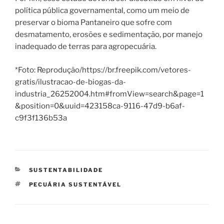
política pública governamental, como um meio de
preservar o bioma Pantaneiro que sofre com
desmatamento, erosões e sedimentação, por manejo
inadequado de terras para agropecuária.
*Foto: Reprodução/https://br.freepik.com/vetores-
gratis/ilustracao-de-biogas-da-
industria_26252004.htm#fromView=search&page=1
&position=0&uuid=423158ca-9116-47d9-b6af-
c9f3f136b53a
CATEGORIAS
SUSTENTABILIDADE
TAGS
PECUÁRIA SUSTENTÁVEL