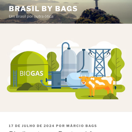
Pular
BRASIL BY BAGS
para
Um Brasil por outra ótica
o
conteúdo
PUBLICADO
17 DE JULHO DE 2024
POR
MÁRCIO BAGS
EM