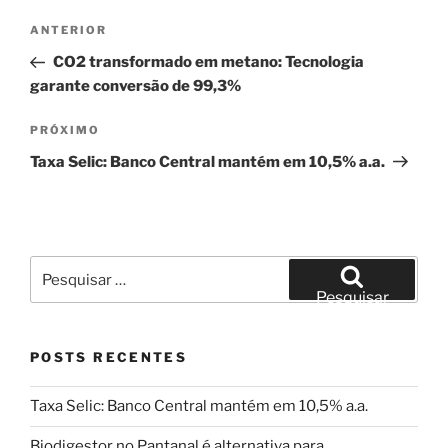
Navegação
Post
ANTERIOR
de
anterior
CO2 transformado em metano: Tecnologia
Post
garante conversão de 99,3%
Próximo
PRÓXIMO
post
Taxa Selic: Banco Central mantém em 10,5% a.a.
Pesquisar
por:
Pesquisar
POSTS RECENTES
Taxa Selic: Banco Central mantém em 10,5% a.a.
Biodigestor no Pantanal é alternativa para