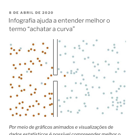
PUBLICADO
8 DE ABRIL DE 2020
EM
Infografia ajuda a entender melhor o
termo “achatar a curva”
Por meio de gráficos animados e visualizações de
dados estatísticos é possível compreender melhor o