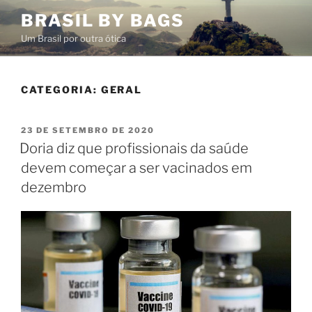
Pular
BRASIL BY BAGS
para
Um Brasil por outra ótica
o
conteúdo
CATEGORIA:
GERAL
PUBLICADO
23 DE SETEMBRO DE 2020
EM
Doria diz que profissionais da saúde
devem começar a ser vacinados em
dezembro