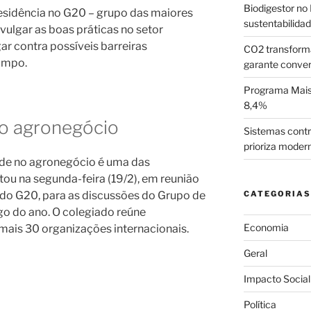
Biodigestor no 
residência no G20 – grupo das maiores
sustentabilida
ulgar as boas práticas no setor
r contra possíveis barreiras
CO2 transform
ampo.
garante conve
Programa Mais 
8,4%
do agronegócio
Sistemas contr
prioriza moder
dade no agronegócio é uma das
tou na segunda-feira (19/2), em reunião
 do G20, para as discussões do Grupo de
CATEGORIAS
go do ano. O colegiado reúne
Economia
mais 30 organizações internacionais.
Geral
Impacto Social
Política