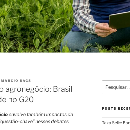
R
MÁRCIO BAGS
Pesquisar
o agronegócio: Brasil
por:
ude no G20
POSTS RECE
ócio
envolve também impactos da
questão-chave” nesses debates
Taxa Selic: Ba