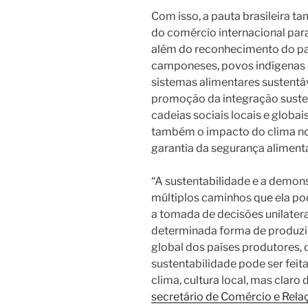
Com isso, a pauta brasileira t
do comércio internacional para
além do reconhecimento do pape
camponeses, povos indígenas 
sistemas alimentares sustentáv
promoção da integração susten
cadeias sociais locais e globai
também o impacto do clima no 
garantia da segurança alimentar
“A sustentabilidade e a demon
múltiplos caminhos que ela pod
a tomada de decisões unilatera
determinada forma de produzi
global dos países produtores,
sustentabilidade pode ser feit
clima, cultura local, mas claro
secretário de Comércio e Relaç