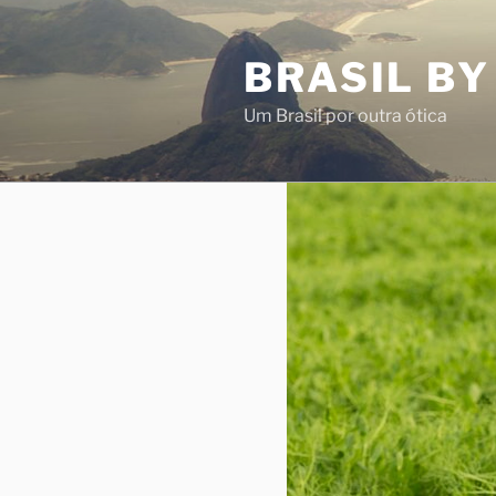
Pular
para
BRASIL BY
o
conteúdo
Um Brasil por outra ótica