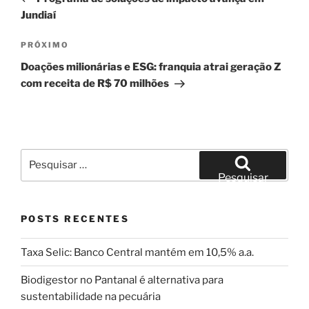
Post
Jundiaí
Próximo
PRÓXIMO
post
Doações milionárias e ESG: franquia atrai geração Z
com receita de R$ 70 milhões
Pesquisar
por:
Pesquisar
POSTS RECENTES
Taxa Selic: Banco Central mantém em 10,5% a.a.
Biodigestor no Pantanal é alternativa para
sustentabilidade na pecuária