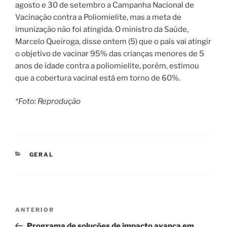
agosto e 30 de setembro a Campanha Nacional de
Vacinação contra a Poliomielite, mas a meta de
imunização não foi atingida. O ministro da Saúde,
Marcelo Queiroga, disse ontem (5) que o país vai atingir
o objetivo de vacinar 95% das crianças menores de 5
anos de idade contra a poliomielite, porém, estimou
que a cobertura vacinal está em torno de 60%.
*Foto: Reprodução
CATEGORIAS
GERAL
Navegação
Post
ANTERIOR
de
anterior
Programa de soluções de impacto avança em