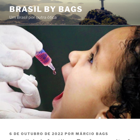
Pular
BRASIL BY BAGS
para
Um Brasil por outra ótica
o
conteúdo
PUBLICADO
6 DE OUTUBRO DE 2022
POR
MÁRCIO BAGS
EM