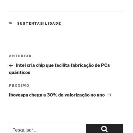
CATEGORIAS
SUSTENTABILIDADE
Navegação
Post
ANTERIOR
de
anterior
Intel cria chip que facilita fabricação de PCs
Post
quânticos
Próximo
PRÓXIMO
post
Ibovespa chega a 30% de valorização no ano
Pesquisar