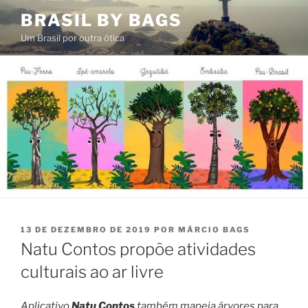
Pular
BRASIL BY BAGS
para
Um Brasil por outra ótica
o
conteúdo
PUBLICADO
13 DE DEZEMBRO DE 2019
POR
MÁRCIO BAGS
EM
Natu Contos propõe atividades
culturais ao ar livre
Aplicativo
Natu Contos
também mapeia árvores para