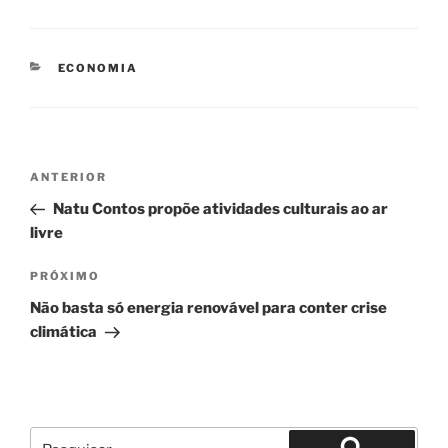
CATEGORIAS
ECONOMIA
Navegação
Post
ANTERIOR
de
anterior
Natu Contos propõe atividades culturais ao ar
Post
livre
Próximo
PRÓXIMO
post
Não basta só energia renovável para conter crise
climática
Pesquisar