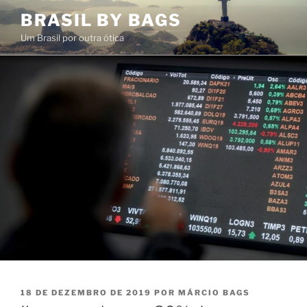
Pular
BRASIL BY BAGS
para
Um Brasil por outra ótica
o
conteúdo
PUBLICADO
18 DE DEZEMBRO DE 2019
POR
MÁRCIO BAGS
EM