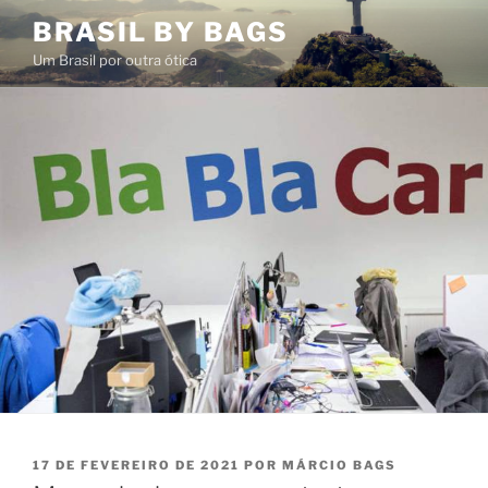
Pular
BRASIL BY BAGS
para
Um Brasil por outra ótica
o
conteúdo
PUBLICADO
17 DE FEVEREIRO DE 2021
POR
MÁRCIO BAGS
EM