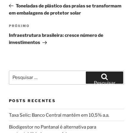
de
anterior
Toneladas de plástico das praias se transformam
Post
em embalagens de protetor solar
Próximo
PRÓXIMO
post
Infraestrutura brasileira: cresce número de
investimentos
Pesquisar
por:
Pesquisar
POSTS RECENTES
Taxa Selic: Banco Central mantém em 10,5% a.a.
Biodigestor no Pantanal é alternativa para