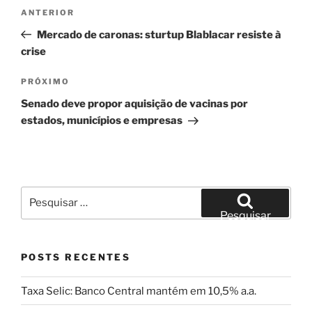
Navegação
Post
ANTERIOR
de
anterior
Mercado de caronas: sturtup Blablacar resiste à
Post
crise
Próximo
PRÓXIMO
post
Senado deve propor aquisição de vacinas por
estados, municípios e empresas
Pesquisar
por:
Pesquisar
POSTS RECENTES
Taxa Selic: Banco Central mantém em 10,5% a.a.