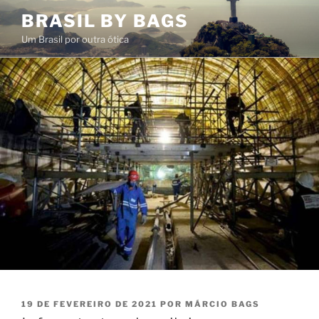
Pular
BRASIL BY BAGS
para
Um Brasil por outra ótica
o
conteúdo
PUBLICADO
19 DE FEVEREIRO DE 2021
POR
MÁRCIO BAGS
EM