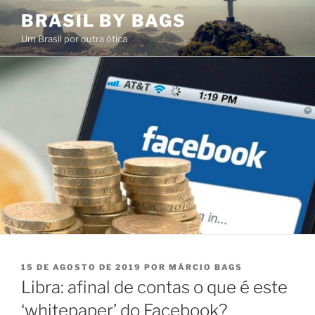
Pular
BRASIL BY BAGS
para
Um Brasil por outra ótica
o
conteúdo
PUBLICADO
15 DE AGOSTO DE 2019
POR
MÁRCIO BAGS
EM
Libra: afinal de contas o que é este
‘whitepaper’ do Facebook?