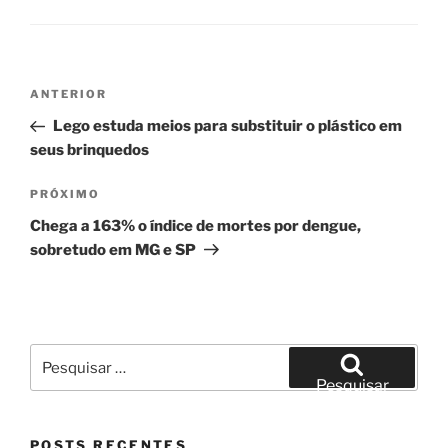
Navegação
Post
ANTERIOR
de
anterior
Lego estuda meios para substituir o plástico em
Post
seus brinquedos
Próximo
PRÓXIMO
post
Chega a 163% o índice de mortes por dengue,
sobretudo em MG e SP
Pesquisar
por:
Pesquisar
POSTS RECENTES