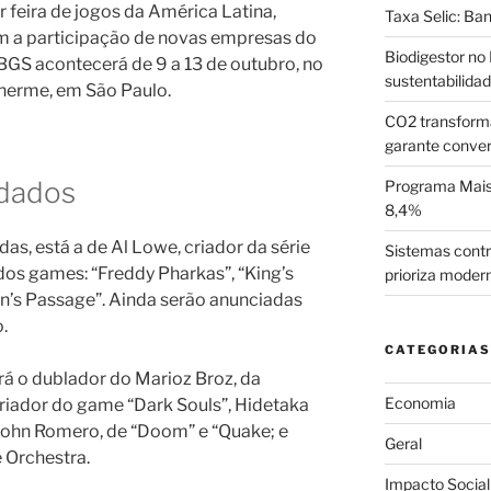
feira de jogos da América Latina,
Taxa Selic: Ba
m a participação de novas empresas do
Biodigestor no 
O BGS acontecerá de 9 a 13 de outubro, no
sustentabilida
lherme, em São Paulo.
CO2 transform
garante conve
idados
Programa Mais 
8,4%
as, está a de Al Lowe, criador da série
Sistemas contr
dos games: “Freddy Pharkas”, “King’s
prioriza moder
orin’s Passage”. Ainda serão anunciadas
.
CATEGORIAS
á o dublador do Marioz Broz, da
Economia
criador do game “Dark Souls”, Hidetaka
 John Romero, de “Doom” e “Quake; e
Geral
 Orchestra.
Impacto Social