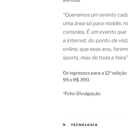
afirmou:
“Queremos um evento cada
uma área só para mobile, 
consoles. É um evento que 
a internet, do ponto de vis
online, que esse ano, fare
sports, mas de toda a feira”
Os ingressos para a 12ª ediçã
95 e R$ 390.
*Foto: Divulgação
CATEGORIAS
TECNOLOGIA