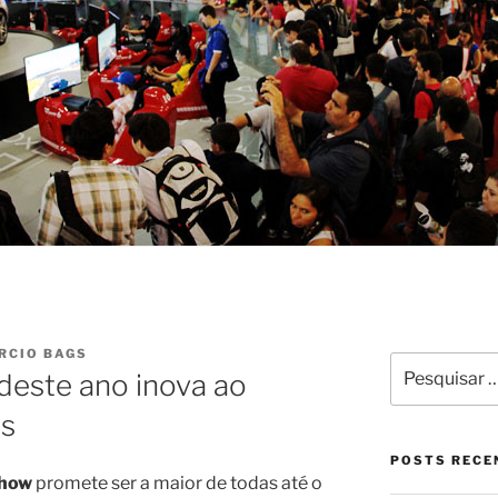
RCIO BAGS
Pesquisar
deste ano inova ao
por:
as
POSTS RECE
Show
promete ser a maior de todas até o