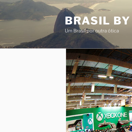
Pular
para
BRASIL BY
o
conteúdo
Um Brasil por outra ótica