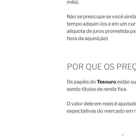
mês).
Não se preocupe se você ainda 
tempo adquiri-los e em um cur
alíquota de juros prometida p
hora da aquisição)
POR QUE OS PRE
Os papéis do
Tesouro
estão s
sendo títulos de renda fixa.
O valor dele em reais é ajusta
expectativas do mercado em re