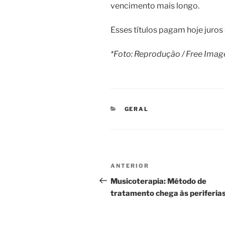
vencimento mais longo.
Esses títulos pagam hoje juros
*Foto: Reprodução / Free Imag
CATEGORIAS
GERAL
Navegação
Post
ANTERIOR
de
anterior
Musicoterapia: Método de
tratamento chega às periferia
Post