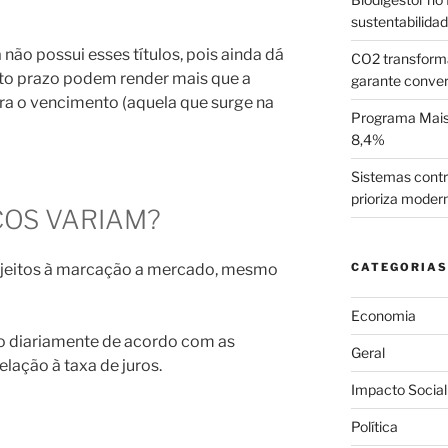
sustentabilida
não possui esses títulos, pois ainda dá
CO2 transform
to prazo podem render mais que a
garante conve
ara o vencimento (aquela que surge na
Programa Mais 
8,4%
Sistemas contr
prioriza moder
ÇOS VARIAM?
ujeitos à marcação a mercado, mesmo
CATEGORIAS
Economia
do diariamente de acordo com as
Geral
lação à taxa de juros.
Impacto Social
Política