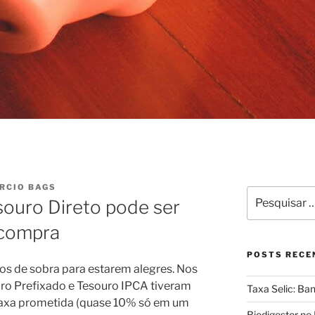
RCIO BAGS
Pesquisar
ouro Direto pode ser
por:
 compra
POSTS RECE
os de sobra para estarem alegres. Nos
uro Prefixado e Tesouro IPCA tiveram
Taxa Selic: Ba
taxa prometida (quase 10% só em um
Biodigestor no 