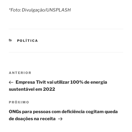
*Foto: Divulgação/UNSPLASH
CATEGORIAS
POLÍTICA
Navegação
Post
ANTERIOR
de
anterior
Empresa Tivit vai utilizar 100% de energia
Post
sustentável em 2022
Próximo
PRÓXIMO
post
ONGs para pessoas com deficiência cogitam queda
de doações na receita