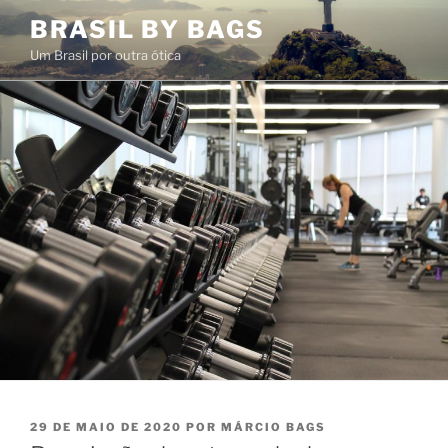
Pular
BRASIL BY BAGS
para
Um Brasil por outra ótica
o
conteúdo
PUBLICADO
29 DE MAIO DE 2020
POR
MÁRCIO BAGS
EM