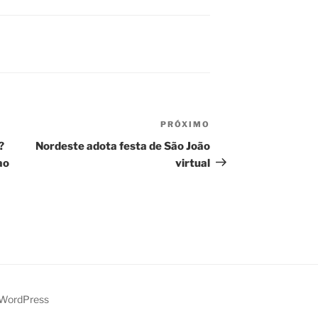
PRÓXIMO
Próximo
post
?
Nordeste adota festa de São João
ao
virtual
 WordPress