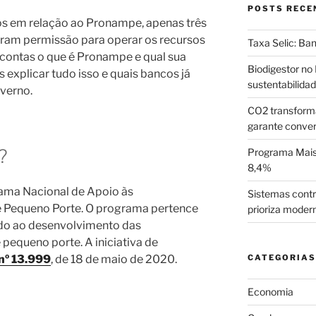
POSTS RECE
s em relação ao Pronampe, apenas três
itaram permissão para operar os recursos
Taxa Selic: Ba
 contas o que é Pronampe e qual sua
Biodigestor no 
s explicar tudo isso e quais bancos já
sustentabilida
overno.
CO2 transform
garante conve
?
Programa Mais 
8,4%
rama Nacional de Apoio às
Sistemas contr
 Pequeno Porte. O programa pertence
prioriza moder
ado ao desenvolvimento das
equeno porte. A iniciativa de
 nº 13.999
, de 18 de maio de 2020.
CATEGORIAS
Economia