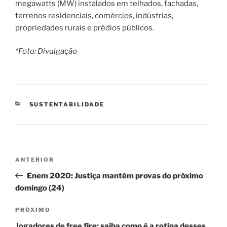
megawatts (MW) instalados em telhados, fachadas,
terrenos residenciais, comércios, indústrias,
propriedades rurais e prédios públicos.
*Foto: Divulgação
CATEGORIAS
SUSTENTABILIDADE
Navegação
Post
ANTERIOR
de
anterior
Enem 2020: Justiça mantém provas do próximo
Post
domingo (24)
Próximo
PRÓXIMO
post
Jogadores de free fire: saiba como é a rotina desses