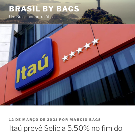
Pular
BRASIL BY BAGS
para
Um Brasil por outra ótica
o
conteúdo
PUBLICADO
12 DE MARÇO DE 2021
POR
MÁRCIO BAGS
EM
Itaú prevê Selic a 5.50% no fim do