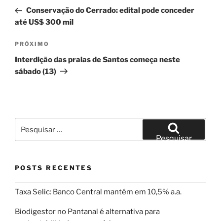
de
anterior
Conservação do Cerrado: edital pode conceder
Post
até US$ 300 mil
Próximo
PRÓXIMO
post
Interdição das praias de Santos começa neste
sábado (13)
Pesquisar
por:
Pesquisar
POSTS RECENTES
Taxa Selic: Banco Central mantém em 10,5% a.a.
Biodigestor no Pantanal é alternativa para