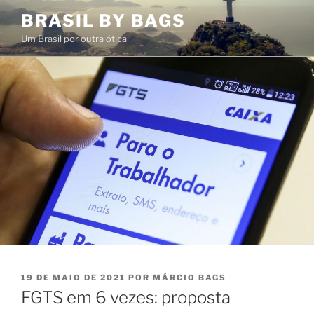
Pular
BRASIL BY BAGS
para
Um Brasil por outra ótica
o
conteúdo
PUBLICADO
19 DE MAIO DE 2021
POR
MÁRCIO BAGS
EM
FGTS em 6 vezes: proposta