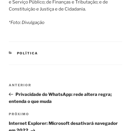
e Serviço Público; de Finanças e Tributação; e de
Constituição e Justiça e de Cidadania.
*Foto: Divulgação
CATEGORIAS
POLÍTICA
Navegação
Post
ANTERIOR
de
anterior
Privacidade do WhatsApp: rede altera regra;
Post
entenda o que muda
Próximo
PRÓXIMO
post
Internet Explorer: Microsoft desativará navegador
em 2022