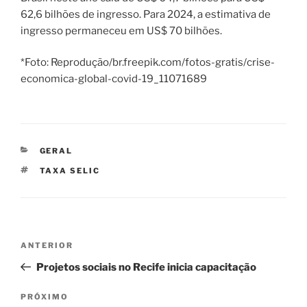
62,6 bilhões de ingresso. Para 2024, a estimativa de
ingresso permaneceu em US$ 70 bilhões.
*Foto: Reprodução/br.freepik.com/fotos-gratis/crise-
economica-global-covid-19_11071689
CATEGORIAS
GERAL
TAGS
TAXA SELIC
Navegação
Post
ANTERIOR
de
anterior
Projetos sociais no Recife inicia capacitação
Post
Próximo
PRÓXIMO