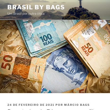
Pular
BRASIL BY BAGS
para
Um Brasil por outra ótica
o
conteúdo
PUBLICADO
24 DE FEVEREIRO DE 2021
POR
MÁRCIO BAGS
EM