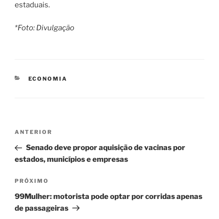
estaduais.
*Foto: Divulgação
CATEGORIAS
ECONOMIA
Navegação
Post
ANTERIOR
de
anterior
Senado deve propor aquisição de vacinas por
Post
estados, municípios e empresas
Próximo
PRÓXIMO
post
99Mulher: motorista pode optar por corridas apenas
de passageiras