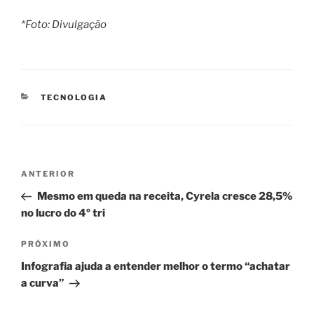
*Foto: Divulgação
CATEGORIAS
TECNOLOGIA
Navegação
Post
ANTERIOR
de
anterior
Mesmo em queda na receita, Cyrela cresce 28,5%
Post
no lucro do 4º tri
Próximo
PRÓXIMO
post
Infografia ajuda a entender melhor o termo “achatar
a curva”