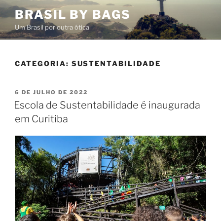
Pular
BRASIL BY BAGS
para
Um Brasil por outra ótica
o
conteúdo
CATEGORIA:
SUSTENTABILIDADE
PUBLICADO
6 DE JULHO DE 2022
EM
Escola de Sustentabilidade é inaugurada
em Curitiba