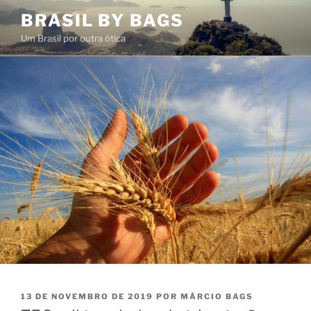
Pular
BRASIL BY BAGS
para
Um Brasil por outra ótica
o
conteúdo
PUBLICADO
13 DE NOVEMBRO DE 2019
POR
MÁRCIO BAGS
EM