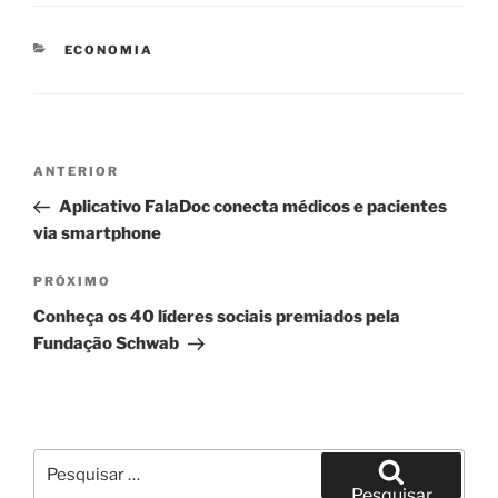
CATEGORIAS
ECONOMIA
Navegação
Post
ANTERIOR
de
anterior
Aplicativo FalaDoc conecta médicos e pacientes
Post
via smartphone
Próximo
PRÓXIMO
post
Conheça os 40 líderes sociais premiados pela
Fundação Schwab
Pesquisar
por:
Pesquisar