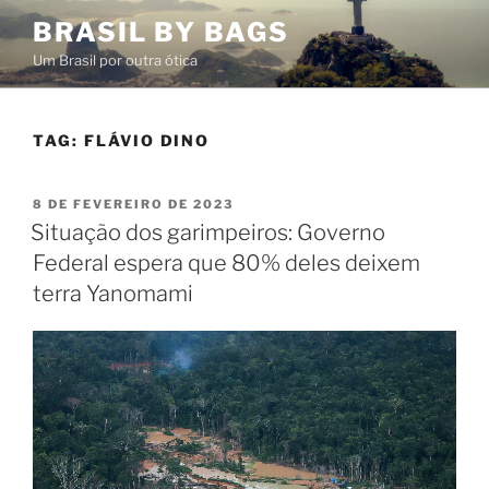
Pular
BRASIL BY BAGS
para
Um Brasil por outra ótica
o
conteúdo
TAG:
FLÁVIO DINO
PUBLICADO
8 DE FEVEREIRO DE 2023
EM
Situação dos garimpeiros: Governo
Federal espera que 80% deles deixem
terra Yanomami